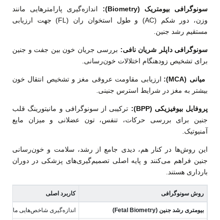
سونوگرافی بیومتریک (
Biometry
):
اندازه‌گیری پارامترهایی مانند
وزن، دور شکم (AC) و طول استخوان ران (FL) جهت ارزیابی
مستقیم رشد جنین.
سونوگرافی داپلر شریان نافی:
بررسی جریان خون بین جفت و جنین
برای تشخیص زودهنگام اختلالات خون‌رسانی.
میانی (
MCA
):
ارزیابی مقاومت عروقی مغز و تشخیص انتقال خون
بیشتر به مغز در شرایط استرس جنینی.
پروفایل بیوفیزیکی (
BPP
):
ترکیبی از سونوگرافی و مانیتورینگ قلب
جنین برای بررسی حرکات، تنفس، تون عضلانی و میزان مایع
آمنیوتیک.
این روش‌ها در کنار هم، دیدی جامع از رشد، سلامت و خون‌رسانی
جنین فراهم می‌کنند و پایه اصلی تصمیم‌گیری‌های پزشکی در دوران
بارداری هستند.
روش سونوگرافی
کاربرد اصلی
بیومتری رشد جنین
(Fetal Biometry)
اندازه‌گیری شاخص‌هایی مانند 