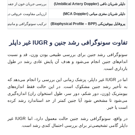
داپلر شریان نافی
(Umbilical Artery Doppler)
بررسی جریان خون از جفت به ج
داپلر شریان مغزی میانی
(MCA Doppler)
ارزیابی مقاومت عروقی در مغز 
پروفایل بیوفیزیکی
(Biophysical Profile – BPP)
ترکیب سونوگرافی و مانیتورین
تفاوت سونوگرافی رشد جنین و IUGR غیر داپلر
سونوگرافی رشد جنین برای بررسی طبیعی بودن وزن، قد و نسبت
اندام‌های جنین انجام می‌شود و هدف آن پایش عادی رشد در طول
بارداری است.
اما در IUGR غیر داپلر، پزشک زمانی این بررسی را انجام می‌دهد که
به تأخیر رشد جنین مشکوک است. در این حالت فقط اندازه‌های
بیومتریک (وزن، دور شکم، دور سر، طول استخوان ران) اندازه‌گیری
می‌شود تا مشخص شود آیا جنین کمتر از حد استاندارد رشد کرده
است یا خیر.
در واقع، سونوگرافی رشد جنین حالت معمول دارد، اما IUGR غیر
داپلر گامی تشخیصی‌تر برای بررسی احتمال کندی رشد است.