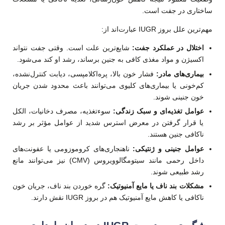
ساختاری در جفت است.
مهم‌ترین علل بروز IUGR عبارت‌اند از:
اختلال در عملکرد جفت:
شایع‌ترین علت است. وقتی جفت نتواند
اکسیژن و مواد مغذی کافی به جنین برساند، رشد او کند می‌شود.
بیماری‌های مادر:
فشار خون بالا، پره‌اکلامپسی، دیابت کنترل‌نشده،
کم‌خونی یا بیماری‌های کلیوی می‌توانند باعث محدود شدن جریان
خون جنینی شوند.
عوامل تغذیه‌ای و سبک زندگی:
سوءتغذیه، مصرف دخانیات، الکل
یا قرار گرفتن در معرض استرس شدید از عوامل مؤثر بر رشد
ناکافی جنین هستند.
عوامل جنینی و ژنتیکی:
ناهنجاری‌های کروموزومی یا عفونت‌های
داخل رحمی مانند سیتومگالوویروس (CMV) نیز می‌توانند مانع
رشد طبیعی شوند.
مشکلات بند ناف یا مایع آمنیوتیک:
گره خوردن بند ناف، جریان خون
ناکافی یا کاهش مایع آمنیوتیک هم در بروز IUGR نقش دارند.