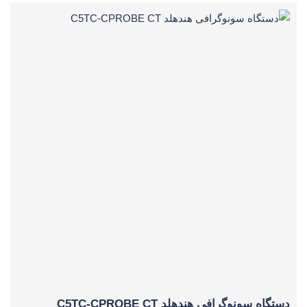
دستگاه سونوگرافی هندهلد C5TC-CPROBE CT