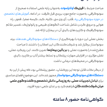
مباحث مرتبط با
فیزیک
اولتراسوند
به‌عنوان پایه علمی استفاده صحیح از
سونوگرافی، به‌صورت جامع مورد بررسی قرار گرفت. در ادامه،
آموزش‌های تخصصی
در حوزه سونوگرافی ریه
٫ قلب ٫ آی وی سی ٫ کلیه ٫ کبد ٫ کیسه صفرا ، فمور ، راه
هوایی و عروق گردن شامل شناخت الگوهای طبیعی و پاتولوژیک، تفسیر علائم
سونوگرافیک و کاربردهای بالینی آن در بیماران ارائه شد.
بخش عملی این دوره با بهره‌گیری از
دستگاه‌های سونوگرافی هندهلد
برند
سونواستار برگزار شد و شرکت‌کنندگان این امکان را داشتند تا مباحث
مطرح‌شده را به‌صورت عملی و
بر بالین بیمارنما
تمرین کنند. این رویکرد عملی،
نقش مؤثری در افزایش مهارت پزشکان و تسلط بیشتر آنان بر کاربرد بالینی
سونوگرافی در محیط‌های درمانی داشت.
از دیگر نکات قابل توجه این ورکشاپ، حضور پزشکانی بود که پیش از این به
دستگاه‌های سونوگرافی سونواستار
مجهز شده‌اند. این موضوع فضای مناسبی
برای
تبادل تجربیات عملی، به‌روزرسانی دانش تخصصی و گفت‌وگوی علمی
میان شرکت‌کنندگان
فراهم کرد و بر غنای علمی دوره افزود.
گواهی‌نامه حضور ۸ ساعته