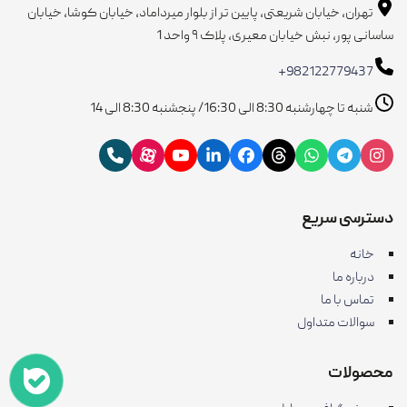
تهران، خیابان شریعتی، پایین تر از بلوار میرداماد، خیابان کوشا، خیابان
ساسانی پور، نبش خیابان معیری، پلاک ۹ واحد 1
+982122779437
شنبه تا چهارشنبه 8:30 الی 16:30/ پنجشنبه 8:30 الی 14
دسترسی سریع
خانه
درباره ما
تماس با ما
سوالات متداول
محصولات