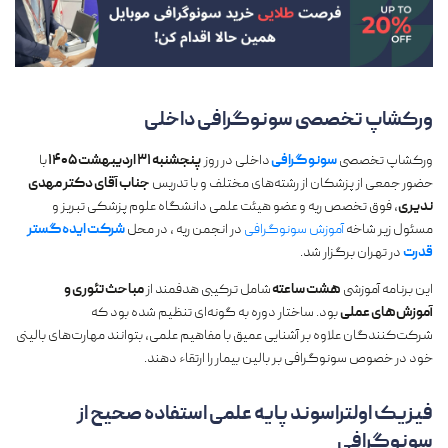
ورکشاپ تخصصی
سونوگرافی
داخلی
ورکشاپ تخصصی
سونوگرافی
داخلی در روز
پنجشنبه ۳۱ اردیبهشت ۱۴۰۵
با
حضور جمعی از پزشکان از رشته‌های مختلف و با تدریس
جناب آقای دکتر مهدی
ندیری
، فوق تخصص ریه و عضو هیئت علمی دانشگاه علوم پزشکی تبریز و
مسئول زیر شاخه
آموزش سونوگرافی
در انجمن ریه ، در محل
شرکت ایده‌گستر
قدرت
در تهران برگزار شد.
این برنامه آموزشی
هشت ساعته
شامل ترکیبی هدفمند از
مباحث تئوری و
آموزش‌های عملی
بود. ساختار دوره به گونه‌ای تنظیم شده بود که
شرکت‌کنندگان علاوه بر آشنایی عمیق با مفاهیم علمی، بتوانند مهارت‌های بالینی
خود در خصوص سونوگرافی بر بالین بیمار را ارتقاء دهند.
فیزیک اولتراسوند
پایه علمی استفاده صحیح از
سونوگرافی