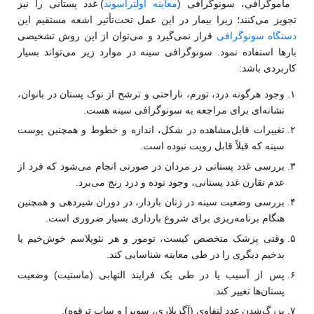
ماموگرافی، سونوگرافی (
معاینه اولتراسوند
) غدد پستانی را نیز
تجویز می‌کنند؛ زیرا بیمار در این عمل تحت‌تأثیر اشعه مستقیم این
دستگاه‌ سونوگرافی
قرار نمی‌گیرد و می‌توان از این روش تشخیصی
بارها استفاده نمود. سونوگرافی سینه در موارد زیر می‌تواند بسیار
کاربردی باشد:
وجود هرگونه درد، تورم، ناراحتی و ترشح از نوک پستان در بانوان،
نشانه‌ای برای مراجعه به سونوگرافی سینه هست.
تغییرات قابل‌مشاهده در شکل، اندازه و خطوط و همچنین پوست
سینه که قبلاً قابل رویت نبوده است.
بررسی غدد پستانی در مردان در صورتی انجام می‌شود که فرد از
عدم تقارن غدد پستانی، وجود توده و درد رنج می‌برد.
بررسی وضعیت سینه در زنان باردار، در دوران شیردهی و همچنین
هنگام برنامه‌ریزی برای شروع بارداری بسیار ضروری است.
وقتی پزشک متخصص کیست، تومور و هر نئوپلاسم خوش‌خیم یا
بدخیم دیگری را در طی معاینه شناسایی کند.
پس از آسیب یا در طی یک فرایند التهابی (ماستیت) وضعیت
پستان‌ها تغییر کند.
بزرگ‌شدن غدد لنفاوی (آگزیلاری، سوپرا و ساب ترقوه).