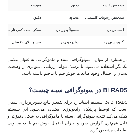
تشخیص کیست
دقیق
متوسط
تشخیص رسوبات کلسیمی
محدود
دقیق
احساس درد
معمولاً بدون درد
ممکن است کمی ناراحت‌کنند
گروه سنی رایج
زنان جوان‌تر
بیشتر بالای ۴۰ سال
در بسیاری از موارد، سونوگرافی سینه و ماموگرافی به عنوان مکمل
یکدیگر استفاده می‌شوند تا پزشک بتواند ارزیابی دقیق‌تری از وضعیت
پستان و احتمال وجود ضایعات خوش‌خیم یا بدخیم داشته باشد.
BI RADS در سونوگرافی سینه چیست؟
BI RADS یک سیستم استاندارد برای تفسیر نتایج تصویربرداری پستان
است که توسط پزشکان رادیولوژی استفاده می‌شود. این سیستم
کمک می‌کند نتیجه سونوگرافی سینه یا ماموگرافی به شکل دقیق‌تر و
قابل فهم‌تری گزارش شود و میزان احتمال خوش‌خیم یا بدخیم بودن
ضایعات مشخص گردد.