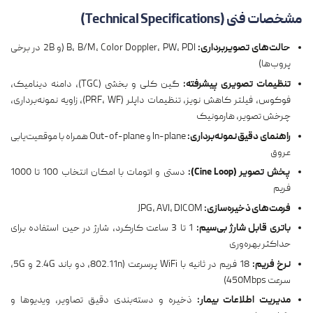
مشخصات فنی (
Technical Specifications
)
حالت‌های تصویربرداری:
B, B/M, Color Doppler, PW, PDI (و 2B در برخی
پروب‌ها)
تنظیمات تصویری پیشرفته:
گین کلی و بخشی (TGC)، دامنه دینامیک،
فوکوس، فیلتر کاهش نویز، تنظیمات داپلر (PRF، WF)، زاویه نمونه‌برداری،
چرخش تصویر، هارمونیک
راهنمای دقیق نمونه‌برداری:
In-plane و Out-of-plane همراه با موقعیت‌یابی
عروق
پخش تصویر (Cine Loop):
دستی و اتومات با امکان انتخاب 100 تا 1000
فریم
فرمت‌های ذخیره‌سازی:
JPG، AVI، DICOM
باتری قابل شارژ بی‌سیم:
1 تا 3 ساعت کارکرد، شارژ در حین استفاده برای
حداکثر بهره‌وری
نرخ فریم:
18 فریم در ثانیه با WiFi پرسرعت (802.11n، دو باند 2.4G و 5G،
سرعت 450Mbps)
مدیریت اطلاعات بیمار:
ذخیره و دسته‌بندی دقیق تصاویر، ویدیوها و