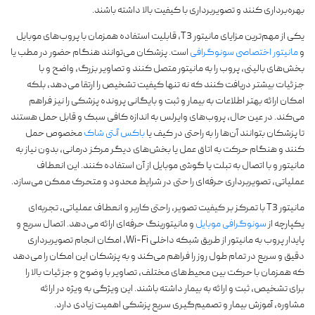
بهره‌برداری کنند و تصویربرداری با کیفیت بالا داشته باشند.
یکی از مهم‌ترین مزایای مانیتور T3، قابلیت استفاده همزمان با پروب‌های موبایل
و
مانیتور اختصاصی سونوگرافی
است. پزشکان می‌توانند هنگام حضور در مطب یا
بخش‌های بالینی، پروب را به مانیتور متصل کنند و تصاویر بزرگ، واضح و با
جزئیات بیشتر دریافت کنند که نه تنها کیفیت تشخیص را ارتقا می‌دهد، بلکه
امکان ارائه بهتر اطلاعات به بیمار و ثبت و بایگانی پرونده پزشکی را نیز فراهم
می‌کند. در عین حال، پروب‌های وایرلس به اندازه کافی سبک و قابل حمل هستند
تا پزشکان بتوانند آن‌ها را به راحتی در کیف یا
باکس آنتی شاک
مخصوص حمل
کنند و هنگام حرکت به اتاق عمل یا بخش‌های دیگر مرکز درمانی، بدون نیاز به
مانیتور و با اتصال به تبلت یا گوشی موبایل از آن استفاده کنند. این انعطاف
عملیاتی، تصویربرداری حرفه‌ای را حتی در شرایط محدود و متحرک ممکن می‌سازد.
مانیتور T3 با تمرکز بر کیفیت تصویر، راحتی کاربر و انعطاف عملیاتی، تجربه‌ای
یکپارچه از
سونوگرافی موبایل
و مانیتورینگ حرفه‌ای ارائه می‌دهد. اتصال سریع و
پایدار پروب به مانیتور از طریق شبکه داخلی Wi-Fi، امکان انجام تصویربرداری
دقیق و سریع در تمام طول روز را فراهم می‌کند و به پزشکان این امکان را می‌دهد
که همزمان با حرکت بین محیط‌های مختلف، تصاویر با وضوح و جزئیات بالا را
برای تشخیص، ثبت و ارائه به بیمار داشته باشند. این ویژگی به ویژه در ارائه
مشاوره، آموزش بیمار و تصمیم‌گیری سریع پزشکی اهمیت زیادی دارد.