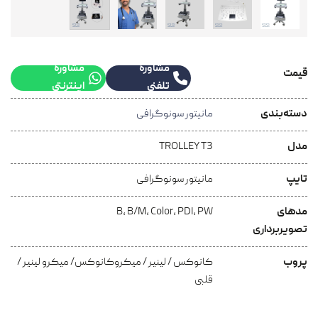
مشاوره
مشاوره
قیمت
تلفنی
اینترنتی
دسته‌بندی
مانیتور سونوگرافی
مدل
TROLLEY T3
تایپ
مانیتور سونوگرافی
مدهای
B, B/M, Color, PDI, PW
تصویربرداری
پروب
کانوکس / لینیر / میکروکانوکس/ میکرو لینیر /
قلبی