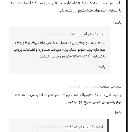
با سلام وقتتون به خیر ایا یه دامدار میتونه از این دستگاه استفاده کنه
یا اموزشی میخواد متشکرم از راهنمایتون
پاسخ
ایده گستر قدرت
گفت:
بهمن 16, 1401 در 12:25 ب.ظ
سلام، بله سونوگرافی هندهلد مختص دام بزرگ و کوچک
هم داره برند سونواستار. برای دریافت مشاوره و اطلاعات پروب
با شماره ۰۹۱۲۸۹۰۸۸۴۹ تماس حاصل نمایید.
پاسخ
صباحی
گفت:
اسفند 17, 1403 در 6:56 ب.ظ
از خرید این دستگاه فوق‌العاده راضی هستم. هم عملکردش عالیه، هم
تیم پشتیبانی خیلی سریع جواب میدن.
پاسخ
ایده گستر قدرت
گفت:
اسفند 26, 1403 در 10:28 ق.ظ