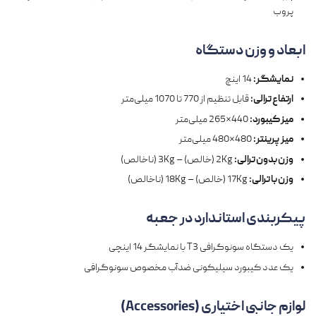
پروب
ابعاد و وزن دستگاه
نمایشگر:
14 اینچ
ارتفاع ترالی:
قابل تنظیم از 770 تا 1070 میلی‌متر
میز کیبورد:
440×265 میلی‌متر
میز پرینتر:
480×480 میلی‌متر
وزن بدون ترالی:
2Kg (خالص) – 3Kg (ناخالص)
وزن با ترالی:
17Kg (خالص) – 18Kg (ناخالص)
پیکربندی استاندارد در جعبه
یک دستگاه سونوگرافی T3 با نمایشگر 14 اینچی
یک عدد کیبورد سیلیکونی ضدآب مخصوص سونوگرافی
لوازم جانبی اختیاری (
Accessories
)