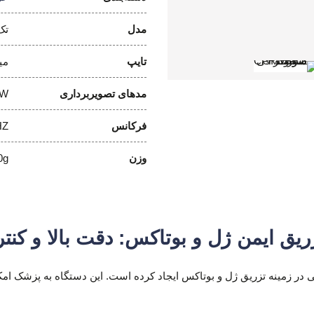
مدل
تک
تایپ
می
مدهای تصویربرداری
PW
فرکانس
HZ
وزن
0g
یق ایمن ژل و بوتاکس: دقت بالا و کنت
اه سونوگرافی هندهلد پیشرفته مدل L5PC تحول بزرگی در زمینه تزریق ژل و بوتاکس ایجاد کرده است. ای