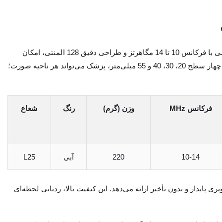
دستگاه سونوگرافی صورت، ابزاری است که امروز به یکی از ضروری‌ترین تجهیزات پزشکان زیبایی تبدیل شده است. این پروب میکرو لینیر تخصصی با فرکانس 10 تا 14 مگاهرتز و طراحی دقیق 128 المنتی، امکان
تصویربرداری شفاف از تمامی لایه‌های پوست، بافت زیرجلدی، مسیر رگ‌ها و محل فیلرهای قدیمی را فراهم می‌کند. با عمق اسکن قابل تنظیم در چهار سطح 20، 30، 40 و 55 میلی‌متر، پزشک می‌تواند هر ناحیه صورت؛
فرکانس
MHz
وزن (گرم)
رنگ
شعاع
10-14
220
آبی
L25
 برای تمام نواحی حساس و ظریف صورت مناسب باشد و در کنار فریم‌ریت 18 فریم در ثانیه، تصویری پایدار و بدون تأخیر ارائه می‌دهد. این کیفیت بالا، ردیابی لحظه‌ای