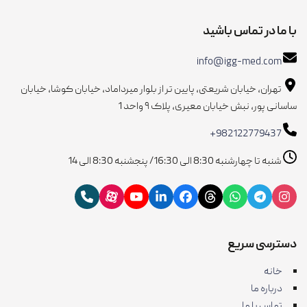
با ما در تماس باشید
info@igg-med.com
تهران، خیابان شریعتی، پایین تر از بلوار میرداماد، خیابان کوشا، خیابان
ساسانی پور، نبش خیابان معیری، پلاک ۹ واحد 1
+982122779437
شنبه تا چهارشنبه 8:30 الی 16:30/ پنجشنبه 8:30 الی 14
دسترسی سریع
خانه
درباره ما
تماس با ما