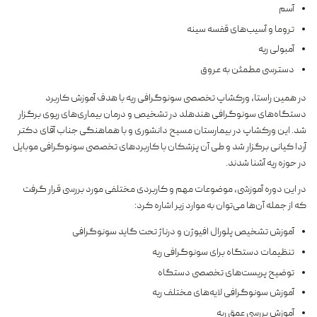
آسم
تروما و آسیب‌های قفسه سینه
آمبولی ریه
دسترسی مطمئن به عروق
در همین راستا، ورکشاپ تخصصی سونوگرافی ریه با هدف آموزش کاربرد
دستگاه‌های سونوگرافی هندهلد در تشخیص و درمان بیماری‌های ریوی برگزار
شد. این ورکشاپ در بیمارستان مسیح دانشوری و با هماهنگی جناب آقای دکتر
آردا کیانی برگزار شد و طی آن پزشکان با کاربردهای تخصصی سونوگرافی موبایل
در حوزه ریه آشنا شدند.
در این دوره آموزشی، موضوعات مهم و کاربردی مختلفی مورد بررسی قرار گرفت
که از جمله آن‌ها می‌توان به موارد زیر اشاره کرد:
آموزش تشخیص پلورال افیوژن و درناژ تحت گاید سونوگرافی
تنظیمات دستگاه برای سونوگرافی ریه
توضیح پریست‌های تخصصی دستگاه
آموزش سونوگرافی لایه‌های مختلف ریه
آموزش بررسی عمق ریه