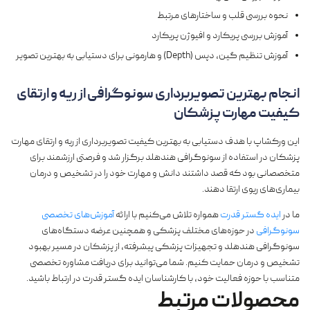
نحوه بررسی قلب و ساختارهای مرتبط
آموزش بررسی پریکارد و افیوژن پریکارد
آموزش تنظیم گین، دپس (Depth) و هارمونی برای دستیابی به بهترین تصویر
انجام بهترین تصویربرداری سونوگرافی از ریه و ارتقای
کیفیت مهارت پزشکان
این ورکشاپ با هدف دستیابی به بهترین کیفیت تصویربرداری از ریه و ارتقای مهارت
پزشکان در استفاده از سونوگرافی هندهلد برگزار شد و فرصتی ارزشمند برای
متخصصانی بود که قصد داشتند دانش و مهارت خود را در تشخیص و درمان
بیماری‌های ریوی ارتقا دهند.
ما در
ایده گستر قدرت
همواره تلاش می‌کنیم با ارائه
آموزش‌های تخصصی
سونوگرافی
در حوزه‌های مختلف پزشکی و همچنین عرضه دستگاه‌های
سونوگرافی هندهلد و تجهیزات پزشکی پیشرفته، از پزشکان در مسیر بهبود
تشخیص و درمان حمایت کنیم. شما می‌توانید برای دریافت مشاوره تخصصی
متناسب با حوزه فعالیت خود، با کارشناسان ایده گستر قدرت در ارتباط باشید.
محصولات مرتبط