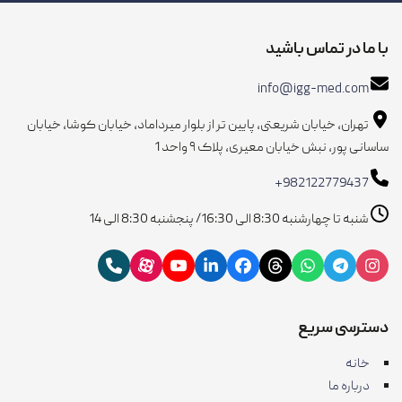
با ما در تماس باشید
info@igg-med.com
تهران، خیابان شریعتی، پایین تر از بلوار میرداماد، خیابان کوشا، خیابان
ساسانی پور، نبش خیابان معیری، پلاک ۹ واحد 1
+982122779437
شنبه تا چهارشنبه 8:30 الی 16:30/ پنجشنبه 8:30 الی 14
دسترسی سریع
خانه
درباره ما