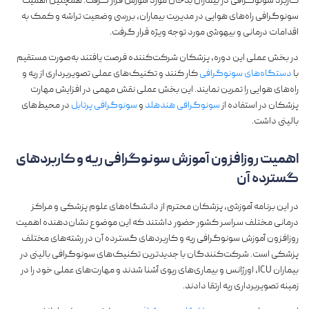
کاربرد سونوگرافی در بیماران بدحال مورد آموزش قرار گرفت. همچنین اهمیت
سونوگرافی راه‌های هوایی در مدیریت بیماران، بررسی وضعیت تراشه و کمک به
اقدامات درمانی و بیهوشی مورد توجه ویژه قرار گرفت.
در بخش عملی این دوره، پزشکان شرکت‌کننده فرصت یافتند به‌صورت مستقیم
با
دستگاه‌های سونوگرافی
کار کنند و تکنیک‌های عملی تصویربرداری از ریه و
راه‌های هوایی را تمرین نمایند. این بخش عملی نقش مهمی در افزایش مهارت
پزشکان در استفاده از
سونوگرافی هندهلد
و
سونوگرافی پرتابل
در محیط‌های
بالینی داشت.
اهمیت روزافزون آموزش سونوگرافی ریه و کاربردهای
گسترده آن
در این برنامه آموزشی، پزشکان محترم از دانشگاه‌های علوم پزشکی و مراکز
درمانی مختلف سراسر کشور حضور داشتند که این موضوع نشان‌دهنده اهمیت
روزافزون آموزش سونوگرافی ریه و کاربردهای گسترده آن در رشته‌های مختلف
پزشکی است. شرکت‌کنندگان با جدیدترین تکنیک‌های سونوگرافی بالینی در
بیماران ICU، اورژانس و بیماری‌های ریوی آشنا شدند و مهارت‌های عملی خود را در
زمینه تصویربرداری ریه ارتقا دادند.