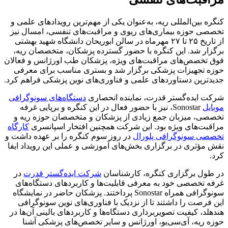
کنگره بین‌المللی ریه، به‌عنوان یکی از مهم‌ترین رویدادهای علمی و
تخصصی حوزه بیماری‌های ریوی و مراقبت‌های تنفسی، امسال نیز
از تاریخ ۲۵ تا ۲۷ مهرماه در سالن ابوریحان دانشگاه شهید بهشتی
برگزار شد. این کنگره با حضور گسترده پزشکان، متخصصان ریه،
فوق تخصص‌های مراقبت‌های ویژه، پزشکان طب اورژانس و فعالان
حوزه تجهیزات پزشکی برگزار شد و بستری مناسب برای معرفی
جدیدترین دستاوردهای علمی و فناوری‌های نوین پزشکی فراهم کرد.
شرکت ایده‌گستر قدرت، نماینده انحصاری
دستگاه‌های سونوگرافی
موبایل
Sonostar، نیز با حضور فعال در این کنگره و برپایی غرفه
تخصصی، میزبان جمع زیادی از پزشکان و متخصصان حوزه ریه و
مراقبت‌های ویژه بود. این شرکت همچنین افتخار اسپانسری
کارگاه
تخصصی سونوگرافی پلورال
در روز سوم کنگره را بر عهده داشت و
نقش مؤثری در برگزاری بخش‌های آموزشی و عملی این رویداد ایفا
کرد.
در طول برگزاری کنگره، کارشناسان
شرکت ایده‌گستر قدرت
در
غرفه تخصصی خود به معرفی قابلیت‌ها و کاربردهای دستگاه‌های
سونوگرافی همراه Sonostar پرداختند. پزشکان حاضر در نمایشگاه
این فرصت را داشتند تا از نزدیک با فناوری‌های نوین سونوگرافی
هندهلد، کیفیت تصویربرداری دستگاه‌ها و کاربردهای بالینی آن‌ها در
حوزه ریه، آی‌سی‌یو، اورژانس و سایر تخصص‌های پزشکی آشنا