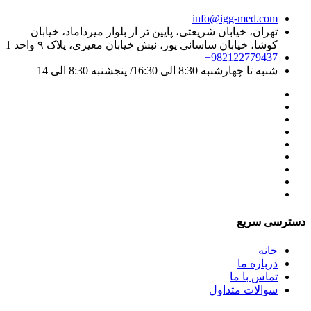
info@igg-med.com
تهران، خیابان شریعتی، پایین تر از بلوار میرداماد، خیابان
کوشا، خیابان ساسانی پور، نبش خیابان معیری، پلاک ۹ واحد 1
+982122779437
شنبه تا چهارشنبه 8:30 الی 16:30/ پنجشنبه 8:30 الی 14
دسترسی سریع
خانه
درباره ما
تماس با ما
سوالات متداول