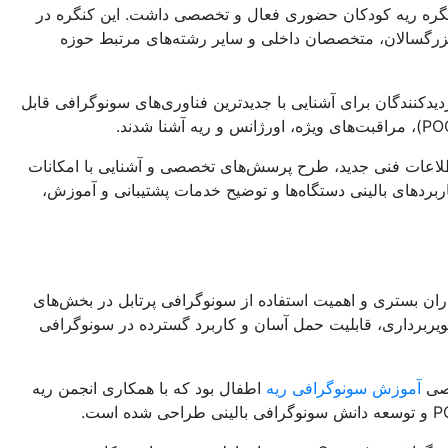
مین کنگره ریه کودکان حضوری فعال و تخصصی داشت. این کنگره در
 ریه بزرگسالان، متخصصان داخلی و سایر رشته‌های مرتبط حوزه
دکنندگان برای آشنایی با جدیدترین فناوری‌های سونوگرافی قابل
ی بررسی آپدیت‌های نرم‌افزاری، دریافت اطلاعات فنی جدید، طرح پرسش‌های تخصصی و آشنایی با امکانات
ردهای بالینی دستگاه‌ها و توضیح خدمات پشتیبانی و آموزش،
فی ریه در تشخیص سریع بیماری‌های تنفسی کودکان، نقش سونوگرافی bedside در ارزیابی بیماران بستری و اهمیت استفاده از سونوگرافی پرتابل در بخش‌های
ه متخصصان قرار گرفت. دستگاه‌های سونوگرافی Sonostar نیز به دلیل کیفیت تصویربرداری، قابلیت حمل آسان و کاربرد گسترده در سونوگرافی
صصی
آموزش سونوگرافی ریه
اطفال بود که با همکاری انجمن ریه