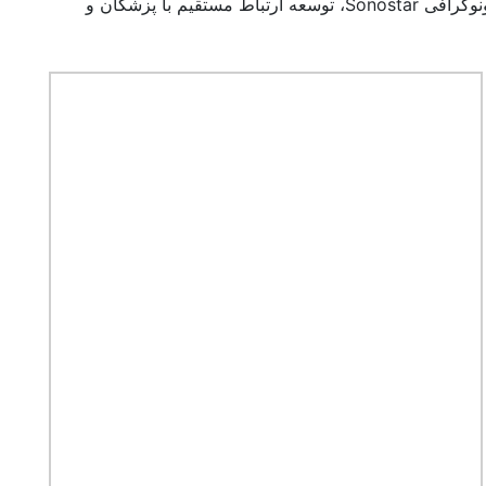
در ششمین کنگره ریه کودکان، فرصت ارزشمندی برای معرفی توانمندی‌های دستگاه‌های سونوگرافی Sonostar، توسعه ارتباط مستقیم با پزشکان و