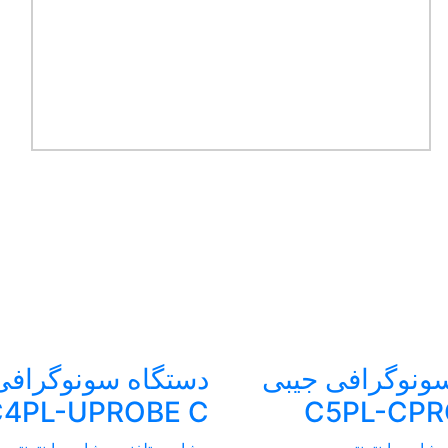
ونوگرافی جیبی
دستگاه سونوگرافی
C4PL-UPROBE C
C5PL-CPR